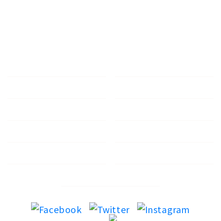
TOP
診療案内
歯周病
小児歯科
義歯（入れ歯）
インプラント
院長・スタッフ紹介
院内・設備
アクセス
コラム
サイトマップ