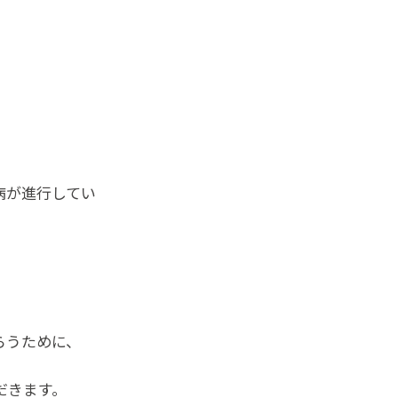
病が進行してい
らうために、
だきます。